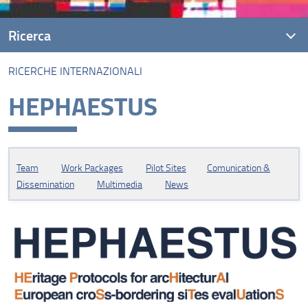
Ricerca
RICERCHE INTERNAZIONALI
Linee di Ricerca
HEPHAESTUS
Ricerche Nazionali
Ricerche Internazionali
Team
Work Packages
Pilot Sites
Comunication &
Dissemination
Multimedia
News