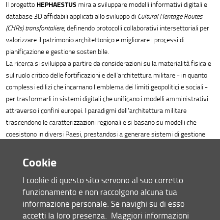
HEPHAESTUS
Il progetto
mira a sviluppare modelli informativi digitali e
database 3D affidabili applicati allo sviluppo di
Cultural Heritage Routes
(CHRs) transfontaliere
, definendo protocolli collaborativi intersettoriali per
valorizzare il patrimonio architettonico e migliorare i processi di
pianificazione e gestione sostenibile.
La ricerca si sviluippa a partire da considerazioni sulla materialità fisica e
sul ruolo critico delle fortificazioni e dell'architettura militare - in quanto
complessi edilizi che incarnano l'emblema dei limiti geopolitici e sociali -
per trasformarli in sistemi digitali che unificano i modelli amministrativi
attraverso i confini europei. I paradigmi dell'architettura militare
trascendono le caratterizzazioni regionali e si basano su modelli che
coesistono in diversi Paesi, prestandosi a generare sistemi di gestione
che superino le frontiere.
A partire dall'analisi di due CHRs transfrontaliere - una sulla costa del
Cookie
Mar Baltico tra Polonia e Germania e l'altra sulla costa adriatica tra Italia
I cookie di questo sito servono al suo corretto
e Croazia - il progetto mira a definire, attraverso analisi comparative
funzionamento e non raccolgono alcuna tua
delle diversità e delle similitudini architettoniche, una base conoscitiva
informazione personale. Se navighi su di esso
per la strutturazione di ontologie digitali per l'architettura militare.
accetti la loro presenza.
Maggiori informazioni
Le competenze specifiche e complementari dei partner consentono di