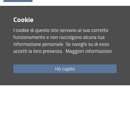
Cookie
Condividi
I cookie di questo sito servono al suo corretto
ultimo aggiornamento
funzionamento e non raccolgono alcuna tua
08.05.2026
informazione personale. Se navighi su di esso
accetti la loro presenza.
Maggiori informazioni
Mappa del sito
Ho capito
RSS feed
Privacy
Note Legali
Accessibilità e usabilità
Monitoraggio
Area personale