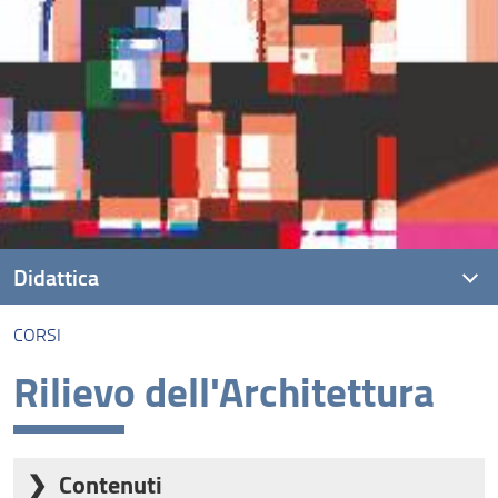
Didattica
CORSI
Corsi
Rilievo dell'Architettura
Seminari Tematici
Master
Contenuti
Tirocini