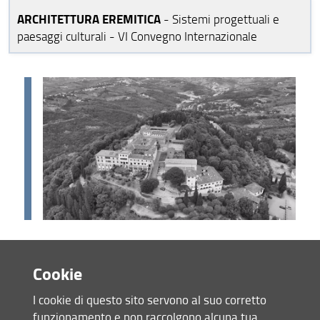
ARCHITETTURA EREMITICA
- Sistemi progettuali e
paesaggi culturali - VI Convegno Internazionale
Dopo le precedenti edizioni di Monte Senario (2010), Vallombrosa (2011),
Cookie
Camaldoli (2012), La Verna (2013) e Firenze (2021), il VI Convegno
Internazionale sull’Architettura Eremitica intende proseguire il dialogo
I cookie di questo sito servono al suo corretto
avviato ormai da oltre un decennio tra studiosi provenienti da diversi
funzionamento e non raccolgono alcuna tua