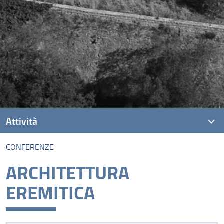
Attività
CONFERENZE
Workshop
ARCHITETTURA
Conferenze
EREMITICA
Mostre
Terza Missione