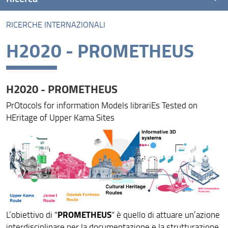
RICERCHE INTERNAZIONALI
Linee di Ricerca
H2020 - PROMETHEUS
Ricerche Nazionali
Ricerche Internazionali
H2020 - PROMETHEUS
PrOtocols for information Models librariEs Tested on
HEritage of Upper Kama Sites
PROMETHEUS
L’obiettivo di "
" è quello di attuare un’azione
interdisciplinare per la documentazione e la strutturazione