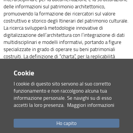
delle informazioni sul patrimonio architettonico,
promuovendo la formazione dei ricercatori sul valore
costruttivo e storico degli Itinerari del patrimonio culturale.
La ricerca svilupperà metodologie innovative di
digitalizzazione dell’architettura con l’integrazione di dati
multidisciplinari e modelli informativi, portando a figure
specializzate in grado di operare su beni patrimoniali
costruiti. La definizione di “charta”, per la replicabilità
dell’azione, sarà perseguita con un’azione pratica sui
monumenti presenti nella rotta Upper Kama (Russia) come
Cookie
caso pilota di studio. La rete di ricercatori di diversi settori
I cookie di questo sito servono al suo corretto
coinvolti nell’azione favorisce / sostiene l’allargamento
funzionamento e non raccolgono alcuna tua
culturale e tematico necessario per sviluppare e mostrare
informazione personale. Se navighi su di esso
le competenze richieste dal mercato. Le competenze
accetti la loro presenza.
Maggiori informazioni
italiane nel rilevamento digitale del patrimonio
architettonico, le conoscenze spagnole sulle tecnologie di
costruzione e gli archivi di censimento relativi
Ho capito
all’architettura, unitamente alle conoscenze di