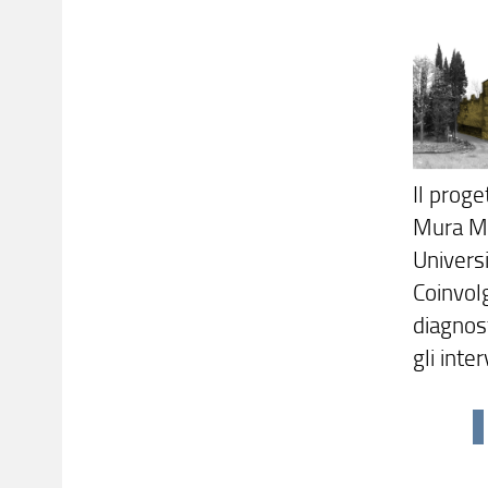
Il proge
Mura Mag
Universi
Coinvolg
diagnost
gli inte