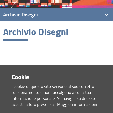
Archivio Disegni
Archivio Disegni
Archivio disegni della Facoltà di Architettura
Cookie
Mappa del sito
I cookie di questo sito servono al suo corretto
RSS feed
funzionamento e non raccolgono alcuna tua
informazione personale. Se navighi su di esso
Privacy
accetti la loro presenza.
Maggiori informazioni
Note Legali