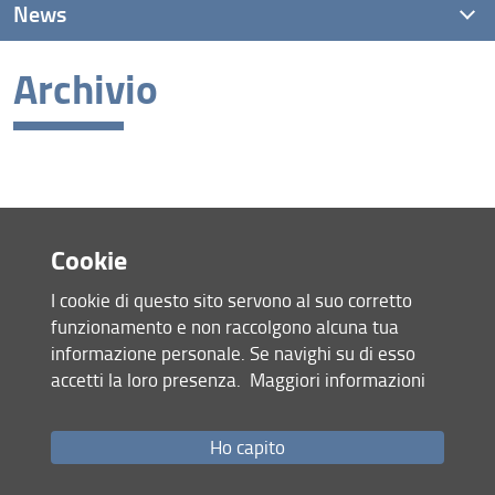
News
Archivio
News recenti
Archivio
Mappa del sito
Cookie
RSS feed
I cookie di questo sito servono al suo corretto
Privacy
funzionamento e non raccolgono alcuna tua
Note Legali
informazione personale. Se navighi su di esso
Accessibilità e usabilità
accetti la loro presenza.
Maggiori informazioni
Monitoraggio
Area personale
Ho capito